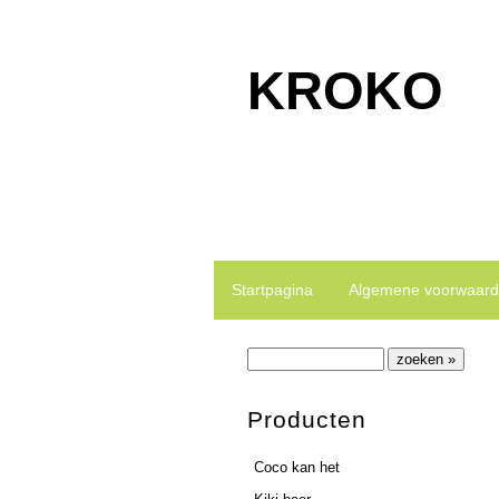
KROKO
Kroko is gespecialiseerd in het ma
Startpagina
Algemene voorwaar
Producten
Coco kan het