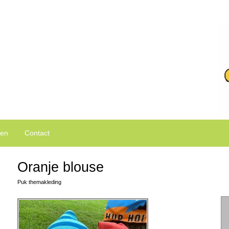
ken van Puk en Ko kleding.
den
Contact
Oranje blouse
Puk themakleding