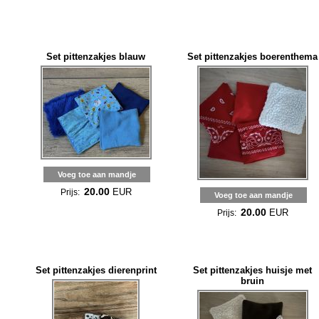
Set pittenzakjes blauw
Set pittenzakjes boerenthema
Voeg toe aan mandje
20.00
EUR
Prijs:
Voeg toe aan mandje
20.00
EUR
Prijs:
Set pittenzakjes dierenprint
Set pittenzakjes huisje met
bruin