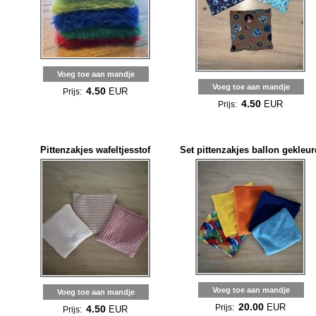
Voeg toe aan mandje
Voeg toe aan mandje
4.50
EUR
Prijs:
4.50
EUR
Prijs:
Pittenzakjes wafeltjesstof
Set pittenzakjes ballon gekleur
Voeg toe aan mandje
Voeg toe aan mandje
20.00
EUR
Prijs:
4.50
EUR
Prijs: