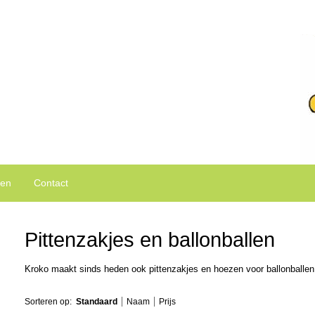
ken van Puk en Ko kleding.
den
Contact
Pittenzakjes en ballonballen
Kroko maakt sinds heden ook pittenzakjes en hoezen voor ballonballen
Sorteren op:
Standaard
Naam
Prijs