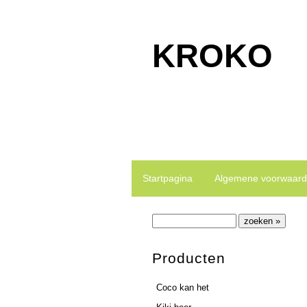
KROKO
Kroko is gespecialiseerd in het ma
Startpagina
Algemene voorwaar
Producten
Coco kan het