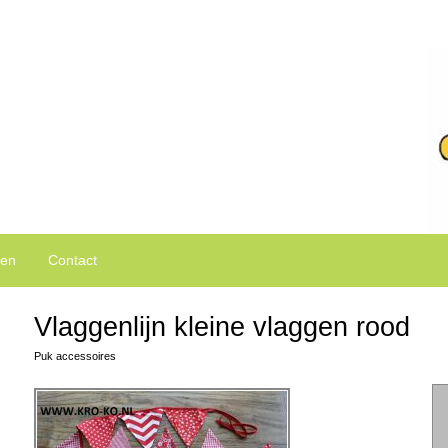
ken van Puk en Ko kleding.
den
Contact
Vlaggenlijn kleine vlaggen rood
Puk accessoires