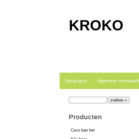
KROKO
Kroko is gespecialiseerd in het ma
Startpagina
Algemene voorwaar
Producten
Coco kan het