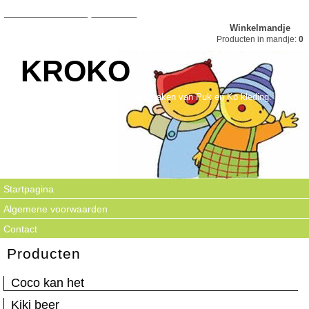
Winkelmandje
Producten in mandje:
0
KROKO
Kroko is gespecialiseerd in het maken van Puk en Ko kleding.
Startpagina
Algemene voorwaarden
Contact
Producten
Coco kan het
Kiki beer