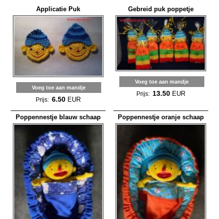
Applicatie Puk
Gebreid puk poppetje
Voeg toe aan mandje
Voeg toe aan mandje
13.50
EUR
Prijs:
6.50
EUR
Prijs:
Poppennestje blauw schaap
Poppennestje oranje schaap