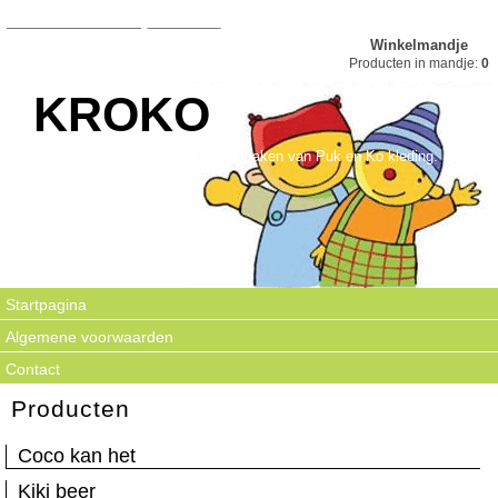
Winkelmandje
Producten in mandje:
0
KROKO
Kroko is gespecialiseerd in het maken van Puk en Ko kleding.
Startpagina
Algemene voorwaarden
Contact
Producten
Coco kan het
Kiki beer