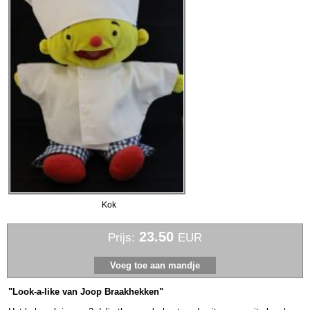
Kok
23.50
Prijs:
EUR
"Look-a-like van Joop Braakhekken"