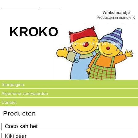
Winkelmandje
Producten in mandje:
0
KROKO
Kroko is gespecialiseerd in het maken van Puk en Ko kleding.
Startpagina
Algemene voorwaarden
Contact
Producten
Coco kan het
Kiki beer