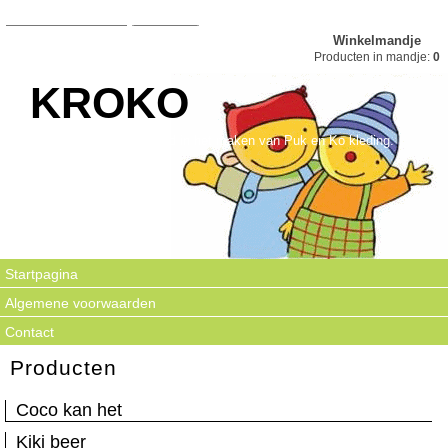
Winkelmandje
Producten in mandje:
0
KROKO
Kroko is gespecialiseerd in het maken van Puk en Ko kleding.
Startpagina
Algemene voorwaarden
Contact
Producten
Coco kan het
Kiki beer