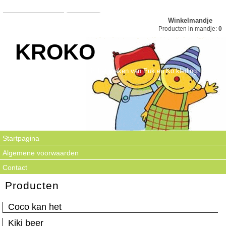
Winkelmandje
Producten in mandje:
0
KROKO
Kroko is gespecialiseerd in het maken van Puk en Ko kleding.
Startpagina
Algemene voorwaarden
Contact
Producten
Coco kan het
Kiki beer