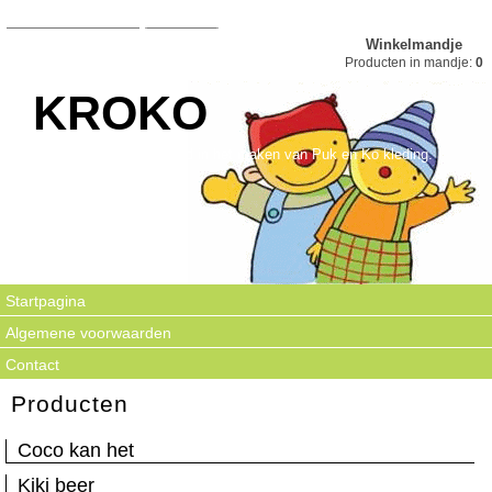
Winkelmandje
Producten in mandje:
0
KROKO
Kroko is gespecialiseerd in het maken van Puk en Ko kleding.
Startpagina
Algemene voorwaarden
Contact
Producten
Coco kan het
Kiki beer