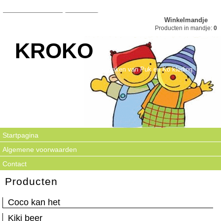
Winkelmandje
Producten in mandje:
0
KROKO
Kroko is gespecialiseerd in het maken van Puk en Ko kleding.
Startpagina
Algemene voorwaarden
Contact
Producten
Coco kan het
Kiki beer