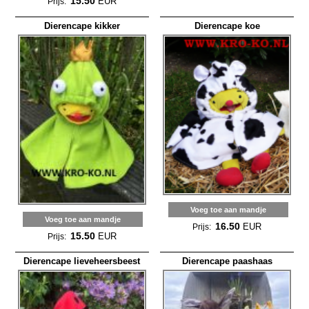
15.50
EUR
Prijs:
Dierencape kikker
Dierencape koe
Voeg toe aan mandje
Voeg toe aan mandje
16.50
EUR
Prijs:
15.50
EUR
Prijs:
Dierencape lieveheersbeest
Dierencape paashaas