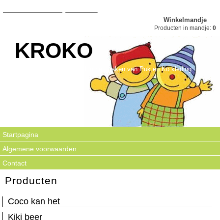
Winkelmandje
Producten in mandje:
0
KROKO
Kroko is gespecialiseerd in het maken van Puk en Ko kleding.
Startpagina
Algemene voorwaarden
Contact
Producten
Coco kan het
Kiki beer