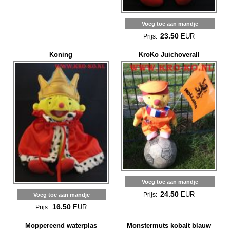
Voeg toe aan mandje
23.50
EUR
Prijs:
Koning
KroKo Juichoverall
Voeg toe aan mandje
24.50
EUR
Prijs:
Voeg toe aan mandje
16.50
EUR
Prijs:
Moppereend waterplas
Monstermuts kobalt blauw