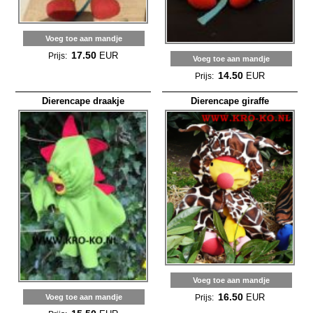
Voeg toe aan mandje
17.50
EUR
Prijs:
Voeg toe aan mandje
14.50
EUR
Prijs:
Dierencape draakje
Dierencape giraffe
Voeg toe aan mandje
16.50
EUR
Voeg toe aan mandje
Prijs: