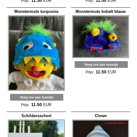
11.50
11.50
EUR
EUR
Prijs:
Prijs:
Monstermuts turquoise
Monstermuts kobalt blauw
Voeg toe aan mandje
11.50
EUR
Prijs:
Voeg toe aan mandje
11.50
EUR
Prijs:
Schildersschort
Clown