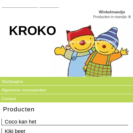
Winkelmandje
Producten in mandje:
0
KROKO
Kroko is gespecialiseerd in het maken van Puk en Ko kleding.
Startpagina
Algemene voorwaarden
Contact
Producten
Coco kan het
Kiki beer