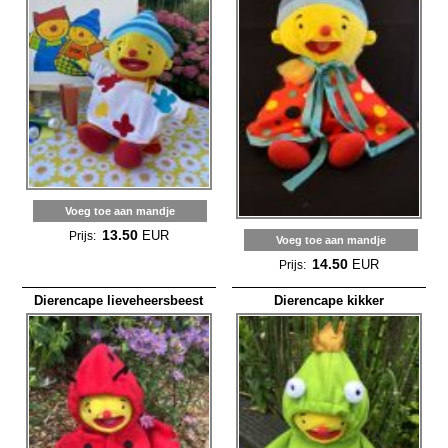
Voeg toe aan mandje
13.50
EUR
Prijs:
Voeg toe aan mandje
14.50
EUR
Prijs:
Dierencape lieveheersbeest
Dierencape kikker